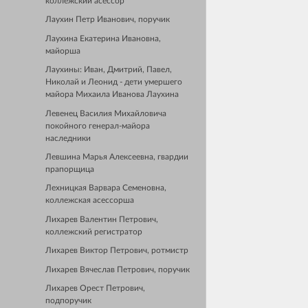
коллежский асессор
Лаухин Петр Иванович, поручик
Лаухина Екатерина Ивановна,
майорша
Лаухины: Иван, Дмитрий, Павел,
Николай и Леонид - дети умершего
майора Михаила Иванова Лаухина
Левенец Василия Михайловича
покойного генерал-майора
наследники
Левшина Марья Алексеевна, гвардии
прапорщица
Лехницкая Варвара Семеновна,
коллежская асессорша
Лихарев Валентин Петрович,
коллежский регистратор
Лихарев Виктор Петрович, ротмистр
Лихарев Вячеслав Петрович, поручик
Лихарев Орест Петрович,
подпоручик