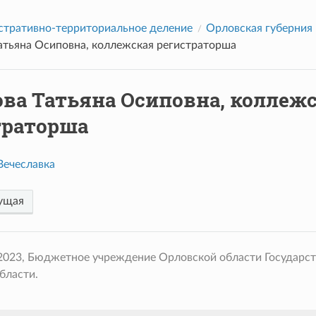
тративно-территориальное деление
Орловская губерния
Татьяна Осиповна, коллежская регистраторша
ова Татьяна Осиповна, коллеж
траторша
Вечеславка
ущая
 2023, Бюджетное учреждение Орловской области Государс
бласти.