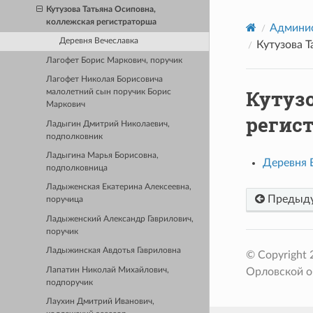
Кутузова Татьяна Осиповна,
коллежская регистраторша
Админис
Деревня Вечеславка
Кутузова 
Лагофет Борис Маркович, поручик
Лагофет Николая Борисовича
Кутуз
малолетний сын поручик Борис
Маркович
регис
Ладыгин Дмитрий Николаевич,
подполковник
Ладыгина Марья Борисовна,
Деревня 
подполковница
Ладыженская Екатерина Алексеевна,
Предыд
поручица
Ладыженский Александр Гаврилович,
поручик
Ладыжинская Авдотья Гавриловна
© Copyright
Лапатин Николай Михайлович,
Орловской о
подпоручик
Лаухин Дмитрий Иванович,