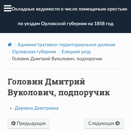
Окладные ведомости о числе помещичьих крестьян
по уездам Орловской губернии на 1858 год
Административно-территориальное деление
Орловская губерния
Елецкий уезд
Головин Дмитрий Вуколович, подпоручик
Головин Дмитрий
Вуколович, подпоручик
Деревня Дмитровка
Предыдущая
Следующая