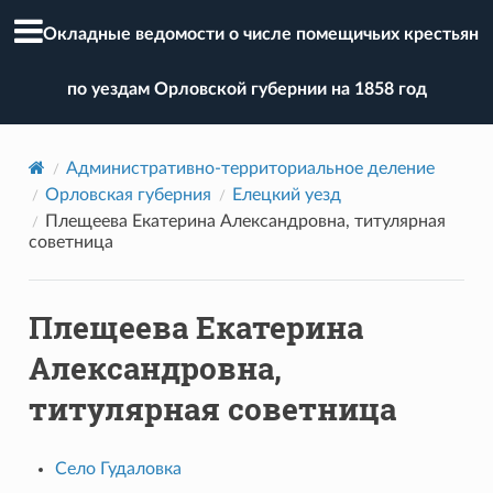
Окладные ведомости о числе помещичьих крестьян
по уездам Орловской губернии на 1858 год
Административно-территориальное деление
Орловская губерния
Елецкий уезд
Плещеева Екатерина Александровна, титулярная
советница
Плещеева Екатерина
Александровна,
титулярная советница
Село Гудаловка