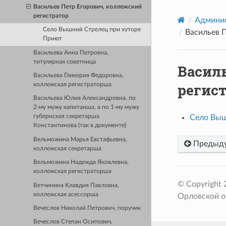
Васильев Петр Егорович, коллежский
регистратор
Админис
Село Вышний Стрелец при хуторе
Васильев 
Приют
Васильева Анна Петровна,
титулярная советница
Васил
Васильева Гликерия Федоровна,
регис
коллежская регистраторша
Васильева Юлия Александровна, по
2-му мужу капитанша, а по 1-му мужу
Село Выш
губернская секретарша
Константинова (так в документе)
Вельможина Марья Евстафьевна,
Предыд
коллежская секретарша
Вельможина Надежда Яковлевна,
коллежская регистраторша
© Copyright
Ветчинина Клавдия Павловна,
коллежская асессорша
Орловской о
Вечеслов Николай Петрович, поручик
Вечеслов Степан Осипович,