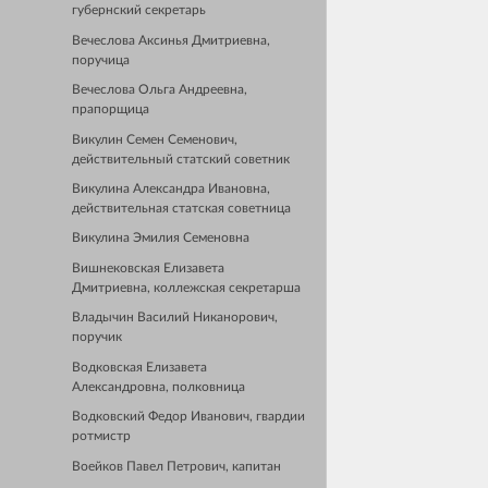
губернский секретарь
Вечеслова Аксинья Дмитриевна,
поручица
Вечеслова Ольга Андреевна,
прапорщица
Викулин Семен Семенович,
действительный статский советник
Викулина Александра Ивановна,
действительная статская советница
Викулина Эмилия Семеновна
Вишнековская Елизавета
Дмитриевна, коллежская секретарша
Владычин Василий Никанорович,
поручик
Водковская Елизавета
Александровна, полковница
Водковский Федор Иванович, гвардии
ротмистр
Воейков Павел Петрович, капитан