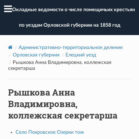
Окладные ведомости о числе помещичьих крестьян
по уездам Орловской губернии на 1858 год
Административно-территориальное деление
Орловская губерния
Елецкий уезд
Рышкова Анна Владимировна, коллежская
секретарша
Рышкова Анна
Владимировна,
коллежская секретарша
Село Покровское Озерки тож