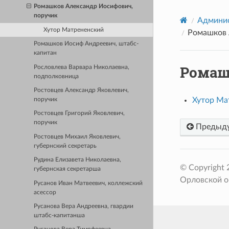
Ромашков Александр Иосифович,
поручик
Админис
Хутор Матрененский
Ромашков 
Ромашков Иосиф Андреевич, штабс-
капитан
Ромаш
Рословлева Варвара Николаевна,
подполковница
Ростовцев Александр Яковлевич,
Хутор Ма
поручик
Ростовцев Григорий Яковлевич,
поручик
Предыд
Ростовцев Михаил Яковлевич,
губернский секретарь
Рудина Елизавета Николаевна,
© Copyright
губернская секретарша
Орловской о
Русанов Иван Матвеевич, коллежский
асессор
Русанова Вера Андреевна, гвардии
штабс-капитанша