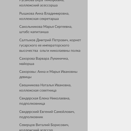
Русанова Вера Тимофеевна,
коллежский асессорша
Рышкова Анна Владимировна,
коллежская секретарша
Сакольникова Марья Сергеевна,
штабс-капитанша
Салтыков Дмитрий Петрович, корнет
гусарского ее императорского
высочества ольги николаевны полка
Сахорова Варвара Лукинична,
майорша
Сахоровы: Анна и Марья Ивановны
девицы
Свешникова Наталья Ивановна,
коллежская советница
Свидерская Елена Николаевна,
подполковница
Свидерский Евгений Самойлович,
подполковник
Северцов Виталий Борисович,
коллежский асессор