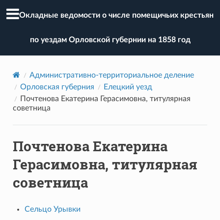
Окладные ведомости о числе помещичьих крестьян
по уездам Орловской губернии на 1858 год
Административно-территориальное деление
Орловская губерния
Елецкий уезд
Почтенова Екатерина Герасимовна, титулярная
советница
Почтенова Екатерина
Герасимовна, титулярная
советница
Сельцо Урывки