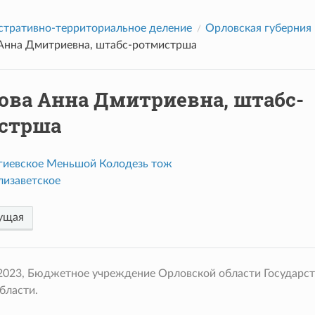
тративно-территориальное деление
Орловская губерния
Анна Дмитриевна, штабс-ротмистрша
ова Анна Дмитриевна, штабс-
стрша
гиевское Меньшой Колодезь тож
лизаветское
ущая
 2023, Бюджетное учреждение Орловской области Государс
бласти.