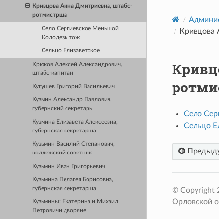
Кривцова Анна Дмитриевна, штабс-
ротмистрша
Админис
Село Сергиевское Меньшой
Кривцова 
Колодезь тож
Сельцо Елизаветское
Кривц
Крюков Алексей Александрович,
штабс-капитан
ротми
Кугушев Григорий Васильевич
Кузмин Александр Павлович,
губернский секретарь
Село Сер
Кузмина Елизавета Алексеевна,
Сельцо Е
губернская секретарша
Кузьмин Василий Степанович,
Предыд
коллежский советник
Кузьмин Иван Григорьевич
Кузьмина Пелагея Борисовна,
губернская секретарша
© Copyright
Орловской о
Кузьмины: Екатерина и Михаил
Петровичи дворяне