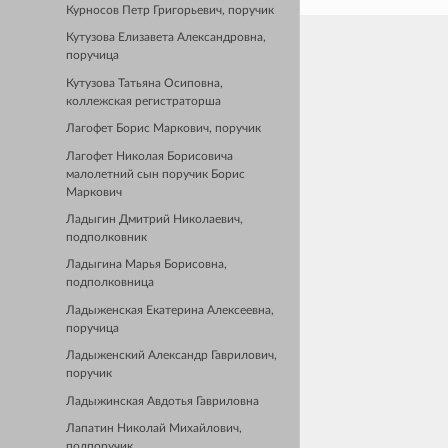
Курносов Петр Григорьевич, поручик
Кутузова Елизавета Александровна,
поручица
Кутузова Татьяна Осиповна,
коллежская регистраторша
Лагофет Борис Маркович, поручик
Лагофет Николая Борисовича
малолетний сын поручик Борис
Маркович
Ладыгин Дмитрий Николаевич,
подполковник
Ладыгина Марья Борисовна,
подполковница
Ладыженская Екатерина Алексеевна,
поручица
Ладыженский Александр Гаврилович,
поручик
Ладыжинская Авдотья Гавриловна
Лапатин Николай Михайлович,
подпоручик