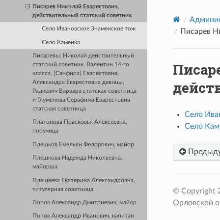
Писарев Николай Еварестович,
действительный статский советник
Админис
Село Ивановское Знаменское тож
Писарев Н
Село Каменка
Писаревы: Николай действительный
Писар
статский советник, Валентин 14-го
класса, [Санфира] Еварестовна,
дейст
Александра Еварестовна девицы,
Радкевич Варвара статская советница
и Глуменова Серафима Еварестовна
статская советница
Село Ива
Платонова Прасковья Алексеевна,
Село Кам
поручица
Плешков Емельян Федорович, майор
Предыд
Плешкова Надежда Николаевна,
майорша
Плещеева Екатерина Александровна,
титулярная советница
© Copyright
Орловской о
Попов Александр Дмитриевич, майор
Попов Александр Иванович, капитан