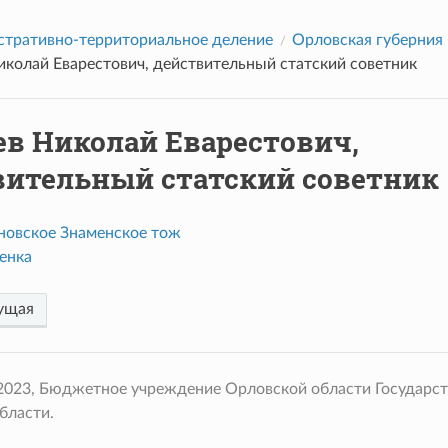
тративно-территориальное деление
Орловская губерния
иколай Еварестович, действительный статский советник
ев Николай Еварестович,
вительный статский советник
новское Знаменское тож
енка
ущая
 2023, Бюджетное учреждение Орловской области Государс
бласти.