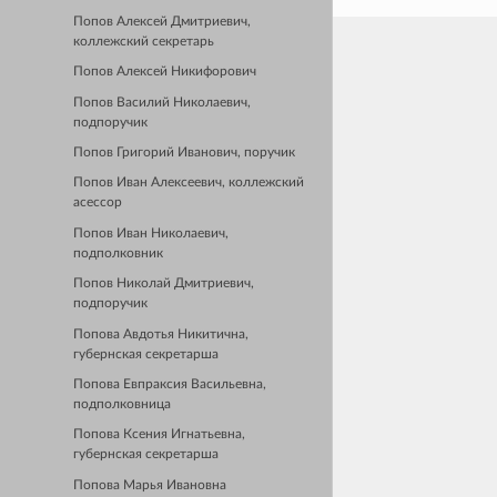
Попов Алексей Дмитриевич,
коллежский секретарь
Попов Алексей Никифорович
Попов Василий Николаевич,
подпоручик
Попов Григорий Иванович, поручик
Попов Иван Алексеевич, коллежский
асессор
Попов Иван Николаевич,
подполковник
Попов Николай Дмитриевич,
подпоручик
Попова Авдотья Никитична,
губернская секретарша
Попова Евпраксия Васильевна,
подполковница
Попова Ксения Игнатьевна,
губернская секретарша
Попова Марья Ивановна