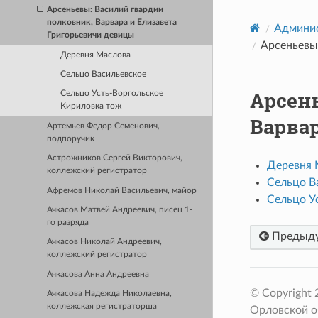
Арсеньевы: Василий гвардии
полковник, Варвара и Елизавета
Админис
Григорьевичи девицы
Арсеньевы:
Деревня Маслова
Сельцо Васильевское
Арсен
Сельцо Усть-Воргольское
Кириловка тож
Варва
Артемьев Федор Семенович,
подпоручик
Астрожников Сергей Викторович,
Деревня 
коллежский регистратор
Сельцо В
Афремов Николай Васильевич, майор
Сельцо У
Ачкасов Матвей Андреевич, писец 1-
го разряда
Предыд
Ачкасов Николай Андреевич,
коллежский регистратор
Ачкасова Анна Андреевна
© Copyright
Ачкасова Надежда Николаевна,
коллежская регистраторша
Орловской о