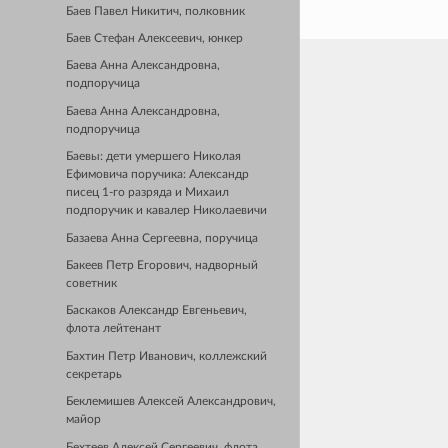
Баев Павел Никитич, полковник
Баев Стефан Алексеевич, юнкер
Баева Анна Александровна,
подпоручица
Баева Анна Александровна,
подпоручица
Баевы: дети умершего Николая
Ефимовича поручика: Александр
писец 1-го разряда и Михаил
подпоручик и кавалер Николаевичи
Базаева Анна Сергеевна, поручица
Бакеев Петр Егорович, надворный
советник
Баскаков Александр Евгеньевич,
флота лейтенант
Бахтин Петр Иванович, коллежский
секретарь
Беклемишев Алексей Александрович,
майор
Бехтеев Алексей Сергеевич, флота