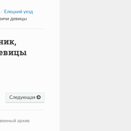
Елецкий уезд
евичи девицы
ник,
девицы
Следующая
твенный архив