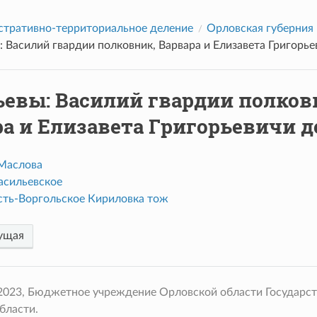
тративно-территориальное деление
Орловская губерния
 Василий гвардии полковник, Варвара и Елизавета Григорь
ьевы: Василий гвардии полков
ра и Елизавета Григорьевичи 
Маслова
асильевское
сть-Воргольское Кириловка тож
ущая
 2023, Бюджетное учреждение Орловской области Государс
бласти.