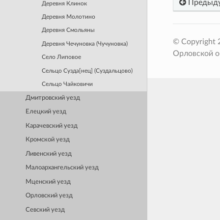
Предыд
Деревня Клинок
Деревня Молотино
Деревня Смольяны
© Copyright
Деревня Чечуновка (Чучуновка)
Орловской о
Село Липовое
Сельцо Сузда[нец] (Суздальцово)
Сельцо Чайковичи
Дмитровский уезд
Елецкий уезд
Карачевский уезд
Кромской уезд
Ливенский уезд
Малоархангельский уезд
Мценский уезд
Орловский уезд
Севский уезд