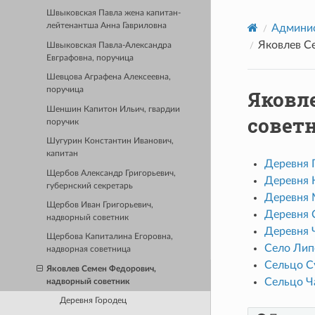
Швыковская Павла жена капитан-
лейтенантша Анна Гавриловна
Админис
Яковлев С
Швыковская Павла-Александра
Евграфовна, поручица
Шевцова Аграфена Алексеевна,
поручица
Яковл
Шеншин Капитон Ильич, гвардии
совет
поручик
Шугурин Константин Иванович,
капитан
Деревня 
Щербов Александр Григорьевич,
Деревня 
губернский секретарь
Деревня 
Щербов Иван Григорьевич,
Деревня 
надворный советник
Деревня 
Щербова Капиталина Егоровна,
Село Лип
надворная советница
Сельцо С
Яковлев Семен Федорович,
Сельцо Ч
надворный советник
Деревня Городец