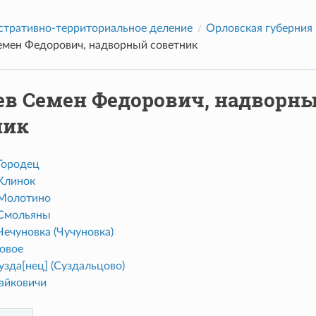
тративно-территориальное деление
Орловская губерния
емен Федорович, надворный советник
ев Семен Федорович, надворн
ник
Городец
Клинок
Молотино
Смольяны
Чечуновка (Чучуновка)
овое
узда[нец] (Суздальцово)
айковичи