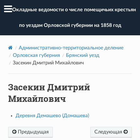
Окладные ведомости о числе помещичьих крестьян
по уездам Орловской губернии на 1858 год
Административно-территориальное деление
Орловская губерния
Брянский уезд
Засекин Дмитрий Михайлович
Засекин Дмитрий
Михайлович
Деревня Демашево (Домашева)
Предыдущая
Следующая