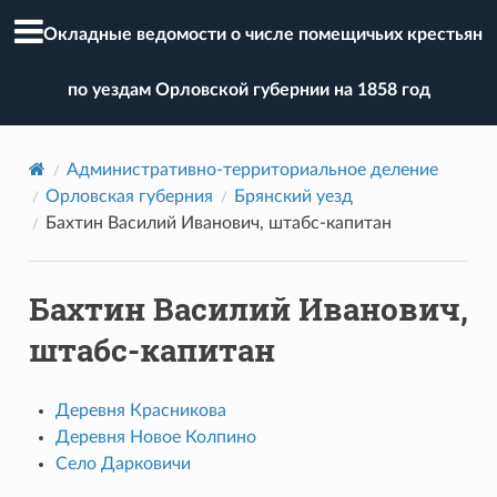
Окладные ведомости о числе помещичьих крестьян
по уездам Орловской губернии на 1858 год
Административно-территориальное деление
Орловская губерния
Брянский уезд
Бахтин Василий Иванович, штабс-капитан
Бахтин Василий Иванович,
штабс-капитан
Деревня Красникова
Деревня Новое Колпино
Село Дарковичи