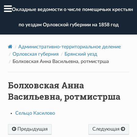
Окладные ведомости о числе помещичьих крестьян
по уездам Орловской губернии на 1858 год
Административно-территориальное деление
Орловская губерния
Брянский уезд
Болховская Анна Васильевна, ротмистрша
Болховская Анна
Васильевна, ротмистрша
Сельцо Касилово
Предыдущая
Следующая