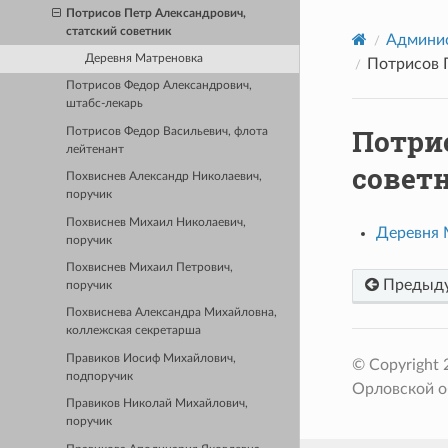
Потрисов Петр Александрович,
статский советник
Админис
Деревня Матреновка
Потрисов 
Потрисов Федор Александрович,
штабс-лекарь
Потри
Потрисов Федор Васильевич, флота
лейтенант
совет
Похвиснев Александр Николаевич,
поручик
Похвиснев Михаил Николаевич,
Деревня 
поручик
Похвиснев Михаил Петрович,
Предыд
поручик
Похвиснева Александра Михайловна,
коллежская секретарша
Правиков Иосиф Михайлович,
© Copyright
подпоручик
Орловской о
Правиков Николай Михайлович,
поручик