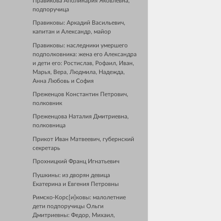
Правикова Аполинария Яковлевна,
подпоручица
Правиковы: Аркадий Васильевич,
капитан и Александр, майор
Правиковы: наследники умершего
подполковника: жена его Александра
и дети его: Ростислав, Рофаил, Иван,
Марья, Вера, Людмила, Надежда,
Анна Любовь и София
Преженцов Константин Петрович,
полковник
Преженцова Наталия Дмитриевна,
полковница
Прикот Иван Матвеевич, губернский
секретарь
Прохницкий Франц Игнатьевич
Пушкины: из дворян девица
Екатерина и Евгения Петровны
Римско-Корс[и]ковы: малолетние
дети подпоручицы Ольги
Дмитриевны: Федор, Михаил,