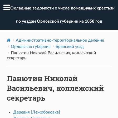
Окладные ведомости о числе помещичьих крестьян
по уездам Орловской губернии на 1858 год
Административно-территориальное деление
Орловская губерния
Брянский уезд
Панютин Николай Васильевич, коллежский
секретарь
Панютин Николай
Васильевич, коллежский
секретарь
Деревня [Лежобоковка]