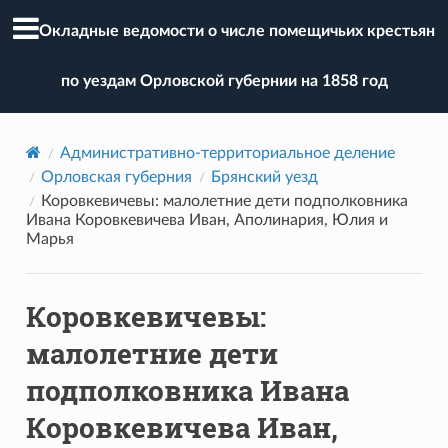
Окладные ведомости о числе помещичьих крестьян
по уездам Орловской губернии на 1858 год
Административно-территориальное деление
Орловская губерния
Брянский уезд
Коровкевичевы: малолетние дети подполковника
Ивана Коровкевичева Иван, Аполинария, Юлия и
Марья
Коровкевичевы:
малолетние дети
подполковника Ивана
Коровкевичева Иван,