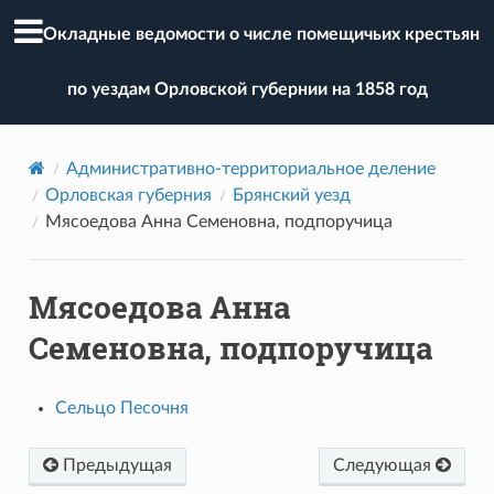
Окладные ведомости о числе помещичьих крестьян
по уездам Орловской губернии на 1858 год
Административно-территориальное деление
Орловская губерния
Брянский уезд
Мясоедова Анна Семеновна, подпоручица
Мясоедова Анна
Семеновна, подпоручица
Сельцо Песочня
Предыдущая
Следующая