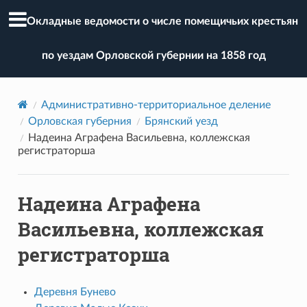
Окладные ведомости о числе помещичьих крестьян
по уездам Орловской губернии на 1858 год
Административно-территориальное деление
Орловская губерния
Брянский уезд
Надеина Аграфена Васильевна, коллежская
регистраторша
Надеина Аграфена
Васильевна, коллежская
регистраторша
Деревня Бунево