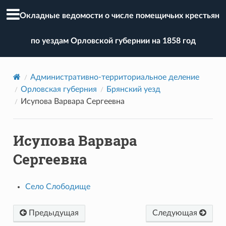
Окладные ведомости о числе помещичьих крестьян
по уездам Орловской губернии на 1858 год
Административно-территориальное деление
Орловская губерния
Брянский уезд
Исупова Варвара Сергеевна
Исупова Варвара
Сергеевна
Село Слободище
Предыдущая
Следующая