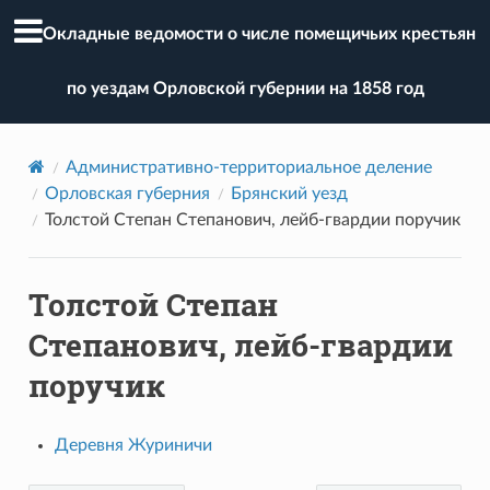
Окладные ведомости о числе помещичьих крестьян
по уездам Орловской губернии на 1858 год
Административно-территориальное деление
Орловская губерния
Брянский уезд
Толстой Степан Степанович, лейб-гвардии поручик
Толстой Степан
Степанович, лейб-гвардии
поручик
Деревня Журиничи