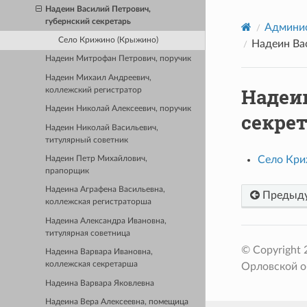
Надеин Василий Петрович,
губернский секретарь
Админис
Село Крижино (Крыжино)
Надеин Ва
Надеин Митрофан Петрович, поручик
Надеин Михаил Андреевич,
Надеи
коллежский регистратор
Надеин Николай Алексеевич, поручик
секре
Надеин Николай Васильевич,
титулярный советник
Село Кри
Надеин Петр Михайлович,
прапорщик
Надеина Аграфена Васильевна,
Предыд
коллежская регистраторша
Надеина Александра Ивановна,
титулярная советница
© Copyright
Надеина Варвара Ивановна,
коллежская секретарша
Орловской о
Надеина Варвара Яковлевна
Надеина Вера Алексеевна, помещица