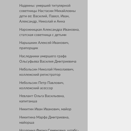
Надеины: умершей титулярной
советницы Настасии Михайловны
дети ее: Василий, Павел, Иван,
Александр, Николай и Анна
Нарожницкая Александра Ивановна,
статская советница с детьми
Нарышкин Алексей Иванович,
прапорщик
Наследники умершего графа
Ольсуфьева Василия Дмитриевича
Небольсин Николай Николаевич,
коллежский регистратор
Небольсин Петр Павлович,
коллежский асессор
Невлант Ольга Васильевна,
капитанша
Никитин Иван Иванович, майор
Никитина Марфа Дмитриевна,
майорша
Ноздрина Фиона Семеновна, штабс-