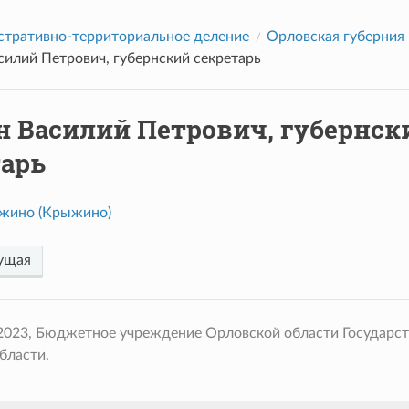
тративно-территориальное деление
Орловская губерния
силий Петрович, губернский секретарь
н Василий Петрович, губернск
тарь
жино (Крыжино)
ущая
 2023, Бюджетное учреждение Орловской области Государс
бласти.