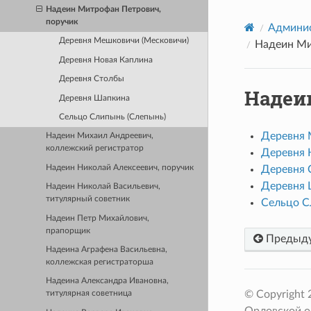
Надеин Митрофан Петрович,
поручик
Админис
Деревня Мешковичи (Месковичи)
Надеин Ми
Деревня Новая Каплина
Деревня Столбы
Надеи
Деревня Шапкина
Сельцо Слипынь (Слепынь)
Деревня 
Надеин Михаил Андреевич,
коллежский регистратор
Деревня 
Надеин Николай Алексеевич, поручик
Деревня 
Деревня 
Надеин Николай Васильевич,
титулярный советник
Сельцо С
Надеин Петр Михайлович,
прапорщик
Предыд
Надеина Аграфена Васильевна,
коллежская регистраторша
Надеина Александра Ивановна,
© Copyright
титулярная советница
Орловской о