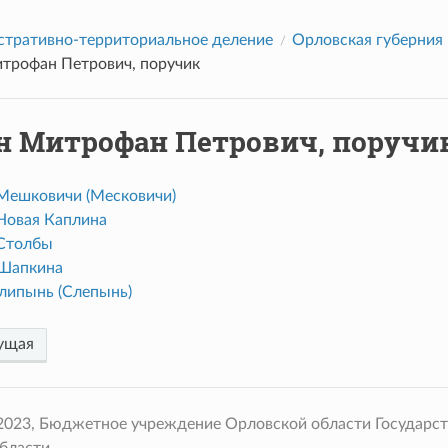
тративно-территориальное деление
Орловская губерния
трофан Петрович, поручик
н Митрофан Петрович, поручи
Мешковичи (Месковичи)
Новая Каплина
Столбы
Шапкина
липынь (Слепынь)
ущая
 2023, Бюджетное учреждение Орловской области Государс
бласти.