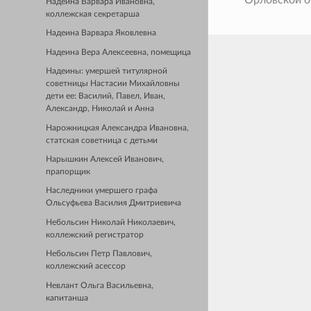
Надеина Варвара Ивановна,
коллежская секретарша
Надеина Варвара Яковлевна
Надеина Вера Алексеевна, помещица
Надеины: умершей титулярной
советницы Настасии Михайловны
дети ее: Василий, Павел, Иван,
Александр, Николай и Анна
Нарожницкая Александра Ивановна,
статская советница с детьми
Нарышкин Алексей Иванович,
прапорщик
Наследники умершего графа
Ольсуфьева Василия Дмитриевича
Небольсин Николай Николаевич,
коллежский регистратор
Небольсин Петр Павлович,
коллежский асессор
Невлант Ольга Васильевна,
капитанша