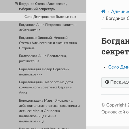
Богданов Степан Алексеевич,
губернский секретарь
Админис
Село Дмитровское Голяжье тож
Богданов С
Богданова Анна Петровна, капитан-
лейтенантша
Богдан
Богдановы: Зиновий, Николай,
Стефан Алексеевичи и мать их Анна
секре
Петровна
Болховская Анна Васильевна,
ротмистрша
Село Дми
Бородовицин Федор Сергеевич,
подполковник
Предыд
Бородовицины: малолетние дети
коллежского советника Сергей и
Анна
Бородовищена Марья Яковлевна,
© Copyright
действительная статская советница и
дети ее: Марья Осиповна
Орловской о
подполковница и Анна
подполковница