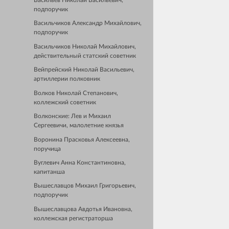
Васильев Николай Васильевич,
подпоручик
Васильчиков Александр Михайлович,
подпоручик
Васильчиков Николай Михайлович,
действительный статский советник
Вейпрейский Николай Васильевич,
артиллерии полковник
Волков Николай Степанович,
коллежский советник
Волконские: Лев и Михаил
Сергеевичи, малолетние князья
Воронина Прасковья Алексеевна,
поручица
Вуглевич Анна Константиновна,
капитанша
Вышеславцов Михаил Григорьевич,
подпоручик
Вышеславцова Авдотья Ивановна,
коллежская регистраторша