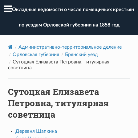
Окладные ведомости о числе помещичьих крестьян
по уездам Орловской губернии на 1858 год
Административно-территориальное деление
Орловская губерния
Брянский уезд
Сутоцкая Елизавета Петровна, титулярная
советница
Сутоцкая Елизавета
Петровна, титулярная
советница
Деревня Шапкина