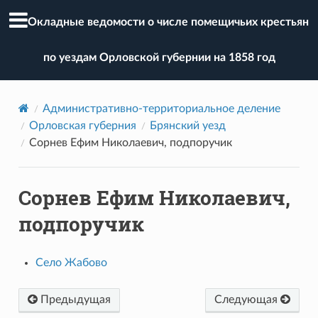
Окладные ведомости о числе помещичьих крестьян
по уездам Орловской губернии на 1858 год
Административно-территориальное деление
Орловская губерния
Брянский уезд
Сорнев Ефим Николаевич, подпоручик
Сорнев Ефим Николаевич,
подпоручик
Село Жабово
Предыдущая
Следующая