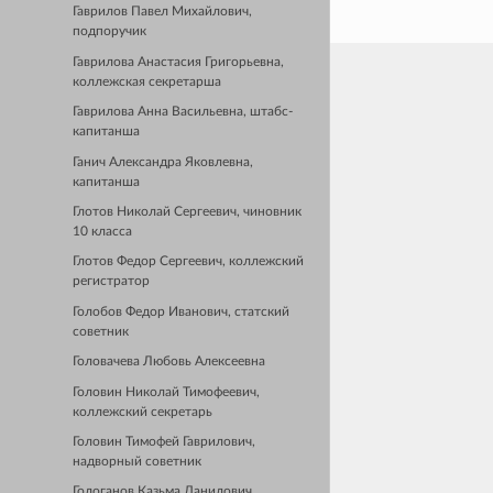
Гаврилов Павел Михайлович,
подпоручик
Гаврилова Анастасия Григорьевна,
коллежская секретарша
Гаврилова Анна Васильевна, штабс-
капитанша
Ганич Александра Яковлевна,
капитанша
Глотов Николай Сергеевич, чиновник
10 класса
Глотов Федор Сергеевич, коллежский
регистратор
Голобов Федор Иванович, статский
советник
Головачева Любовь Алексеевна
Головин Николай Тимофеевич,
коллежский секретарь
Головин Тимофей Гаврилович,
надворный советник
Гологанов Казьма Данилович,