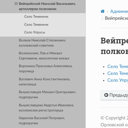
Вейпрейский Николай Васильевич,
артиллерии полковник
Админис
Село Теменичи
Вейпрейск
Село Теменичи
Село Упрусы
Вейпр
Волков Николай Степанович,
коллежский советник
полко
Волконские: Лев и Михаил
Сергеевичи, малолетние князья
Село Тем
Воронина Прасковья Алексеевна,
поручица
Село Тем
Вуглевич Анна Константиновна,
Село Упр
капитанша
Вышеславцов Михаил Григорьевич,
Предыд
подпоручик
Вышеславцова Авдотья Ивановна,
коллежская регистраторша
© Copyright
Гаврилов Василий Петрович,
подпоручик
Орловской о