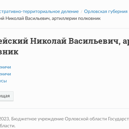
тративно-территориальное деление
Орловская губерния
ий Николай Васильевич, артиллерии полковник
ейский Николай Васильевич, 
вник
еничи
еничи
усы
ущая
 2023, Бюджетное учреждение Орловской области Государс
бласти.