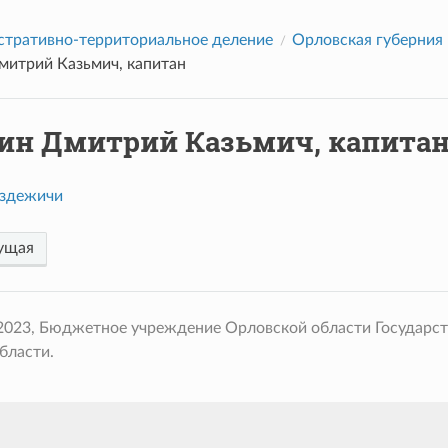
тративно-территориальное деление
Орловская губерния
митрий Казьмич, капитан
ин Дмитрий Казьмич, капита
здежичи
ущая
 2023, Бюджетное учреждение Орловской области Государс
бласти.