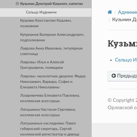
Кузьмин Дмитрий Казьмич, капитан
Админис
Сельцо Издежичи
Кузьмин Д
Кузьмин Константин Казьмич,
полковник
Куприанов Валериан Александрович,
Кузьм
подполковник
Лаврова Анна Ивановна, титулярная
советница
Сельцо И
Лавровы: Илья и Алексей
Григорьевичи, помещики
Предыд
Лавровы: малолетние дворяне: Федор
Николаевич, Варвара, София и
Елизавета Николаевны
Лазаревичева Елизавета Павловна,
© Copyright
коллежская асессорша
Орловской о
Лапушкина Настасия Сергеевна,
коллежская асессорша
Лапушкиных наследники: Павел
губернский секретарь, Сергей
коллежский регистратор и девица