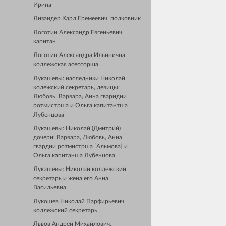
Ирина
Лизандер Карл Еремеевич, полковник
Логотин Александр Евгеньевич,
капитан
Логотин Александра Ильинична,
коллежская асессорша
Лукашевы: наследники Николай
колежский секретарь, девицы:
Любовь, Варвара, Анна гваридии
ротмистрша и Ольга капитантша
Лубенцова
Лукашевы: Николай (Дмитрий)
дочери: Варвара, Любовь, Анна
гвардии ротмистрша [Альмова] и
Ольга капитанша Лубенцова
Лукашевы: Николай коллежский
секретарь и жена его Анна
Васильевна
Лукошев Николай Парфирьевич,
коллежский секретарь
Львов Андрей Михайлович,