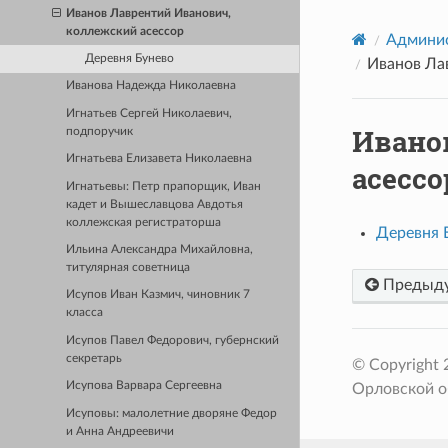
Иванов Лаврентий Иванович,
коллежский асессор
Админис
Деревня Бунево
Иванов Ла
Иванова Надежда Николаевна
Игнатьев Сергей Николаевич,
Ивано
подпоручик
Игнатьева Елизавета Николаевна
асессо
Игнатьевы: Петр прапорщик, Иван
кадет и Вышеславцова Авдотья
коллежская регистраторша
Деревня 
Ильина Александра Михайловна,
титулярная советница
Предыд
Исупов Иван Казмич, чиновник 7
класса
Исупов Павел Федорович, губернский
секретарь
© Copyright
Исупова Варвара Сергеевна
Орловской о
Исуповы: малолетние дворяне Федор
и Анна Андреевичи