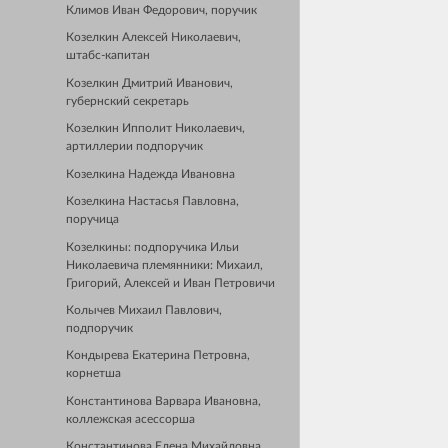
Климов Иван Федорович, поручик
Козелкин Алексей Николаевич,
штабс-капитан
Козелкин Дмитрий Иванович,
губернский секретарь
Козелкин Ипполит Николаевич,
артиллерии подпоручик
Козелкина Надежда Ивановна
Козелкина Настасья Павловна,
поручица
Козелкины: подпоручика Ильи
Николаевича племянники: Михаил,
Григорий, Алексей и Иван Петровичи
Колычев Михаил Павлович,
подпоручик
Кондырева Екатерина Петровна,
корнетша
Константинова Варвара Ивановна,
коллежская асессорша
Константинова Елена Михайловна,