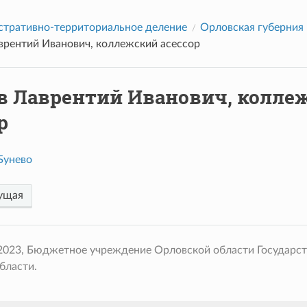
тративно-территориальное деление
Орловская губерния
врентий Иванович, коллежский асессор
в Лаврентий Иванович, колле
р
Бунево
ущая
 2023, Бюджетное учреждение Орловской области Государс
бласти.