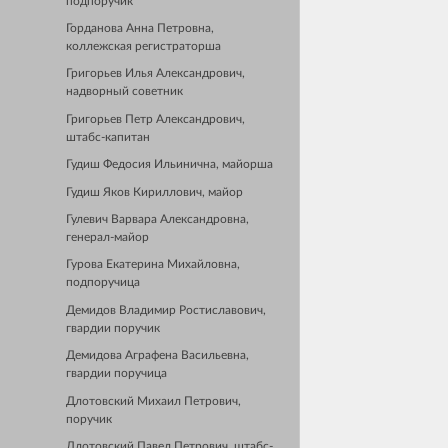
подпоручик
Горданова Анна Петровна,
коллежская регистраторша
Григорьев Илья Александрович,
надворный советник
Григорьев Петр Александрович,
штабс-капитан
Гудиш Федосия Ильинична, майорша
Гудиш Яков Кириллович, майор
Гулевич Варвара Александровна,
генерал-майор
Гурова Екатерина Михайловна,
подпоручица
Демидов Владимир Ростиславович,
гвардии поручик
Демидова Аграфена Васильевна,
гвардии поручица
Длотовский Михаил Петрович,
поручик
Длотовский Павел Петрович, штабс-