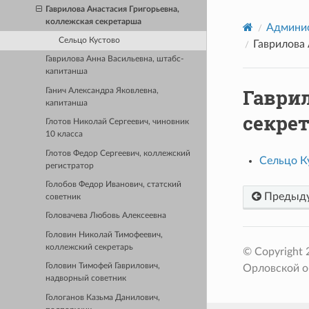
Гаврилова Анастасия Григорьевна,
коллежская секретарша
Админис
Сельцо Кустово
Гаврилова 
Гаврилова Анна Васильевна, штабс-
капитанша
Гаври
Ганич Александра Яковлевна,
капитанша
секре
Глотов Николай Сергеевич, чиновник
10 класса
Глотов Федор Сергеевич, коллежский
Сельцо К
регистратор
Голобов Федор Иванович, статский
Предыд
советник
Головачева Любовь Алексеевна
Головин Николай Тимофеевич,
коллежский секретарь
© Copyright
Головин Тимофей Гаврилович,
Орловской о
надворный советник
Гологанов Казьма Данилович,