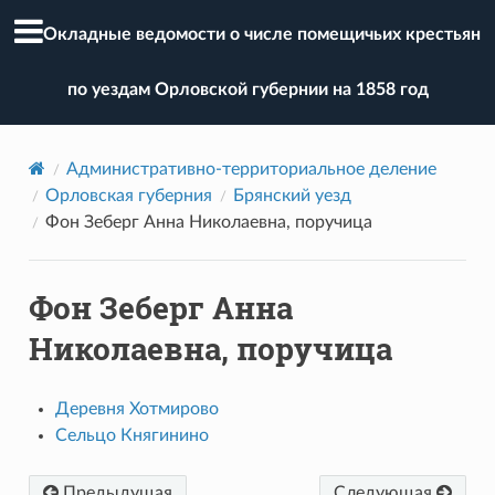
Окладные ведомости о числе помещичьих крестьян
по уездам Орловской губернии на 1858 год
Административно-территориальное деление
Орловская губерния
Брянский уезд
Фон Зеберг Анна Николаевна, поручица
Фон Зеберг Анна
Николаевна, поручица
Деревня Хотмирово
Сельцо Княгинино
Предыдущая
Следующая