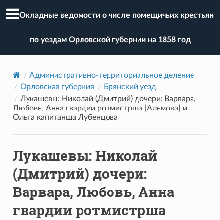
Окладные ведомости о числе помещичьих крестьян
по уездам Орловской губернии на 1858 год
Административно-территориальное деление
Орловская губерния
Брянский уезд
Лукашевы: Николай (Дмитрий) дочери: Варвара,
Любовь, Анна гвардии ротмистрша [Альмова] и
Ольга капитанша Лубенцова
Лукашевы: Николай
(Дмитрий) дочери:
Варвара, Любовь, Анна
гвардии ротмистрша