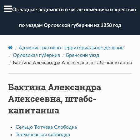
Окладные ведомости о числе помещичьих крестьян
по уездам Орловской губернии на 1858 год
Административно-территориальное деление
Орловская губерния
Брянский уезд
Бахтина Александра Алексеевна, штабс-капитанша
Бахтина Александра
Алексеевна, штабс-
капитанша
Сельцо Тютчева Слободка
Толмачевская слободка