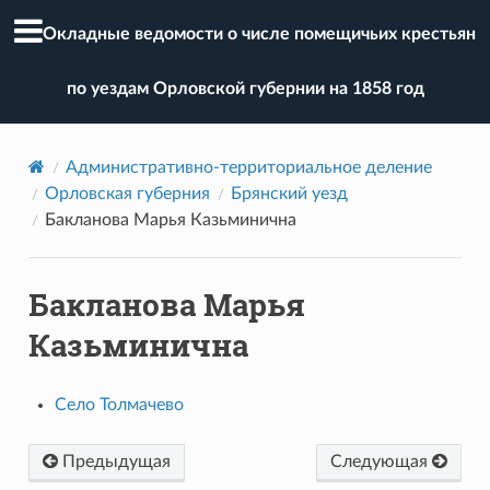
Окладные ведомости о числе помещичьих крестьян
по уездам Орловской губернии на 1858 год
Административно-территориальное деление
Орловская губерния
Брянский уезд
Бакланова Марья Казьминична
Бакланова Марья
Казьминична
Село Толмачево
Предыдущая
Следующая