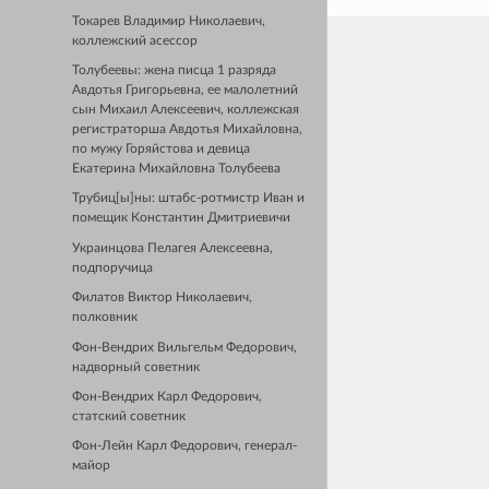
Токарев Владимир Николаевич,
коллежский асессор
Толубеевы: жена писца 1 разряда
Авдотья Григорьевна, ее малолетний
сын Михаил Алексеевич, коллежская
регистраторша Авдотья Михайловна,
по мужу Горяйстова и девица
Екатерина Михайловна Толубеева
Трубиц[ы]ны: штабс-ротмистр Иван и
помещик Константин Дмитриевичи
Украинцова Пелагея Алексеевна,
подпоручица
Филатов Виктор Николаевич,
полковник
Фон-Вендрих Вильгельм Федорович,
надворный советник
Фон-Вендрих Карл Федорович,
статский советник
Фон-Лейн Карл Федорович, генерал-
майор