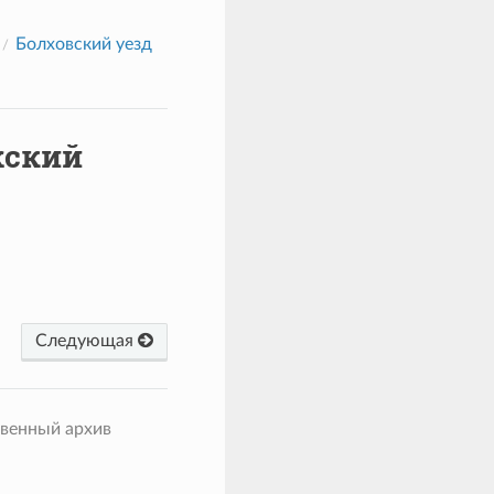
Болховский уезд
жский
Следующая
твенный архив