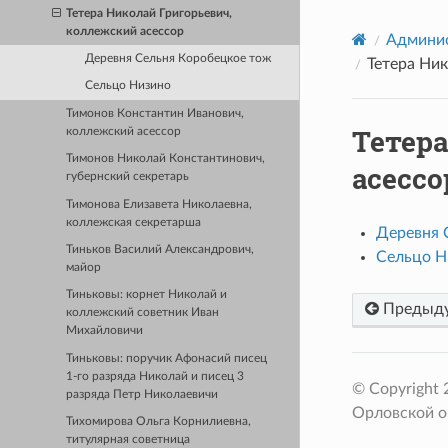
Тетера Николай Григорьевич,
коллежский асессор
Админис
Деревня Сельня Коробецкое тож
Тетера Ник
Сельцо Низино
Тимонов Константин Иванович,
Тетер
коллежский асессор
Тимонов Николай Константинович,
асессо
губернский секретарь
Тимонова Елизавета Николаевна,
коллежская секретарша
Деревня 
Тиньков Василий Александрович,
Сельцо Н
майор
Тиньковы: корнет Николай и
Предыд
коллежский советник Иван
Михайловичи
Тиньковы: поручик Афонасий писец
1-го разряда Николай и писец 3
© Copyright
разряда Петр Николаевичи
Орловской о
Тихомирова Ольга Корнилиевна,
титулярная советница