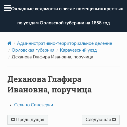
Окладные ведомости о числе помещичьих крестьян
по уездам Орловской губернии на 1858 год
Административно-территориальное деление
Орловская губерния
Карачевский уезд
Деханова Глафира Ивановна, поручица
Деханова Глафира
Ивановна, поручица
Сельцо Синезерки
Предыдущая
Следующая