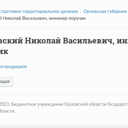
тративно-территориальное деление
Орловская губерния
й Николай Васильевич, инженер поручик
вский Николай Васильевич, и
ик
огородицкое
ущая
 2023, Бюджетное учреждение Орловской области Государс
бласти.