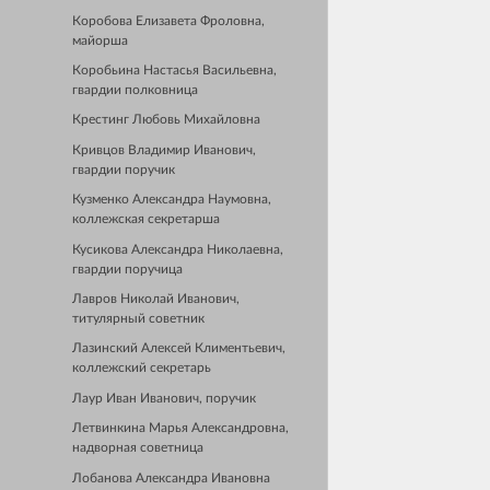
Коробова Елизавета Фроловна,
майорша
Коробьина Настасья Васильевна,
гвардии полковница
Крестинг Любовь Михайловна
Кривцов Владимир Иванович,
гвардии поручик
Кузменко Александра Наумовна,
коллежская секретарша
Кусикова Александра Николаевна,
гвардии поручица
Лавров Николай Иванович,
титулярный советник
Лазинский Алексей Климентьевич,
коллежский секретарь
Лаур Иван Иванович, поручик
Летвинкина Марья Александровна,
надворная советница
Лобанова Александра Ивановна