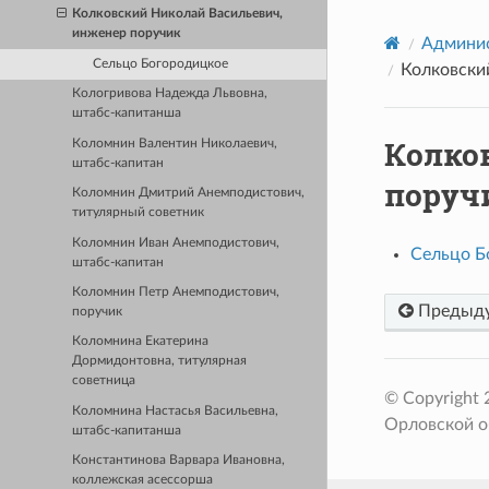
Колковский Николай Васильевич,
инженер поручик
Админис
Сельцо Богородицкое
Колковски
Кологривова Надежда Львовна,
штабс-капитанша
Колко
Коломнин Валентин Николаевич,
штабс-капитан
поруч
Коломнин Дмитрий Анемподистович,
титулярный советник
Коломнин Иван Анемподистович,
Сельцо Б
штабс-капитан
Коломнин Петр Анемподистович,
Предыд
поручик
Коломнина Екатерина
Дормидонтовна, титулярная
советница
© Copyright
Коломнина Настасья Васильевна,
Орловской о
штабс-капитанша
Константинова Варвара Ивановна,
коллежская асессорша