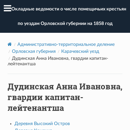
Окладные ведомости о числе помещичьих крестьян
по уездам Орловской губернии на 1858 год
Административно-территориальное деление
Орловская губерния
Карачевский уезд
Дудинская Анна Ивановна, гвардии капитан-
лейтенантша
Дудинская Анна Ивановна,
гвардии капитан-
лейтенантша
Деревня Высокий Остров