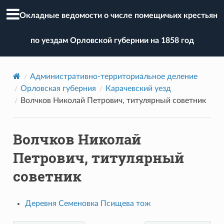
Окладные ведомости о числе помещичьих крестьян
по уездам Орловской губернии на 1858 год
Административно-территориальное деление
Орловская губерния
Карачевский уезд
Волчков Николай Петрович, титулярный советник
Волчков Николай
Петрович, титулярный
советник
Деревня Семеновка Псищева тож