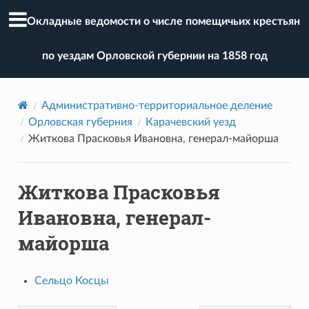
Окладные ведомости о числе помещичьих крестьян
по уездам Орловской губернии на 1858 год
Административно-территориальное деление
Орловская губерния
Карачевский уезд
Житкова Прасковья Ивановна, генерал-майорша
Житкова Прасковья
Ивановна, генерал-
майорша
Сельцо Косцы