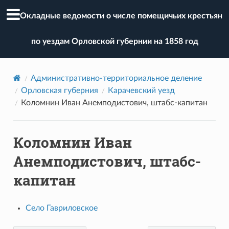
Окладные ведомости о числе помещичьих крестьян
по уездам Орловской губернии на 1858 год
Административно-территориальное деление
Орловская губерния
Карачевский уезд
Коломнин Иван Анемподистович, штабс-капитан
Коломнин Иван
Анемподистович, штабс-
капитан
Село Гавриловское