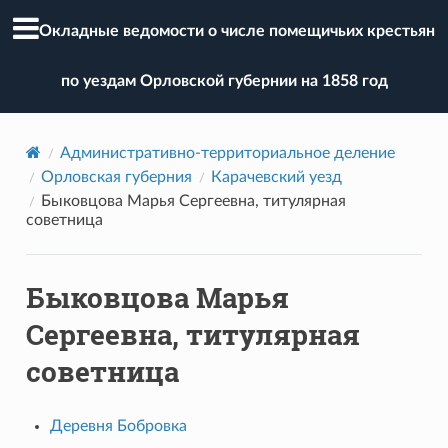
Окладные ведомости о числе помещичьих крестьян
по уездам Орловской губернии на 1858 год
Административно-территориальное деление
Орловская губерния
Карачевский уезд
Быковцова Марья Сергеевна, титулярная
советница
Быковцова Марья
Сергеевна, титулярная
советница
Деревня Бобровка