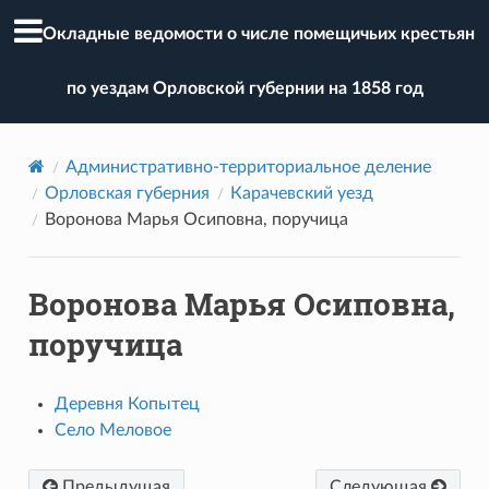
Окладные ведомости о числе помещичьих крестьян
по уездам Орловской губернии на 1858 год
Административно-территориальное деление
Орловская губерния
Карачевский уезд
Воронова Марья Осиповна, поручица
Воронова Марья Осиповна,
поручица
Деревня Копытец
Село Меловое
Предыдущая
Следующая