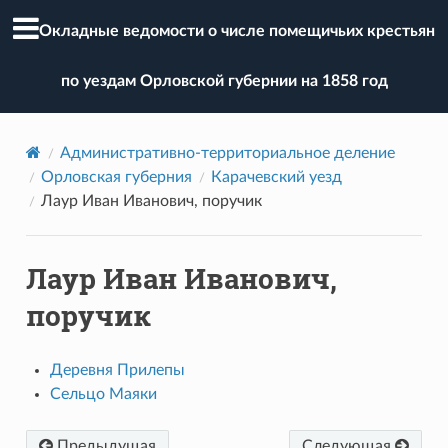
Окладные ведомости о числе помещичьих крестьян
по уездам Орловской губернии на 1858 год
Административно-территориальное деление
Орловская губерния
Карачевский уезд
Лаур Иван Иванович, поручик
Лаур Иван Иванович,
поручик
Деревня Прилепы
Сельцо Маяки
Предыдущая
Следующая