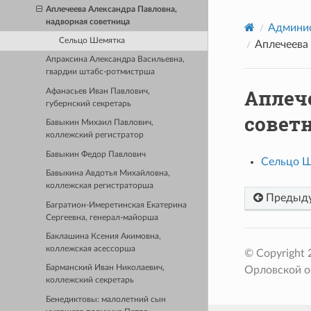
Аплечеева Александра Павловна,
надворная советница
Админис
Сельцо Шемятка
Аплечеева
Апраксина Александра Васильевна,
гвардии штабс-ротмистрша
Аплеч
Афанасьев Иван Павлович,
губернский секретарь
совет
Бавыкин Михаил Павлович,
коллежский регистратор
Бавыкин Федор Павлович
Сельцо 
Бавыкина Авдотья Михайловна,
коллежская регистраторша
Предыд
Багратион-Имеретинская Екатерина
Сергеевна, генерал-майорша
Баклашина Ксения Акимовна,
коллежская асессорша
© Copyright
Барманский Иван Николаевич,
Орловской о
коллежский секретарь
Бенедиктовы: малолетний сын