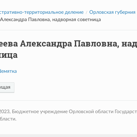
тративно-территориальное деление
Орловская губерния
 Александра Павловна, надворная советница
еева Александра Павловна, на
ница
Шемятка
ущая
 2023, Бюджетное учреждение Орловской области Государс
бласти.