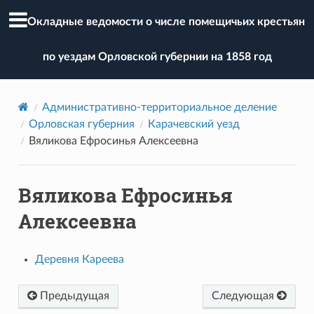
Окладные ведомости о числе помещичьих крестьян
по уездам Орловской губернии на 1858 год
Административно-территориальное деление
Орловская губерния
Карачевский уезд
Вяликова Ефросинья Алексеевна
Вяликова Ефросинья
Алексеевна
Деревня Кареева
Предыдущая
Следующая