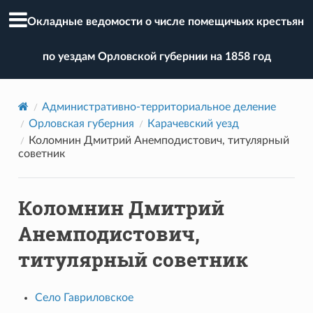
Окладные ведомости о числе помещичьих крестьян
по уездам Орловской губернии на 1858 год
Административно-территориальное деление
Орловская губерния
Карачевский уезд
Коломнин Дмитрий Анемподистович, титулярный
советник
Коломнин Дмитрий
Анемподистович,
титулярный советник
Село Гавриловское