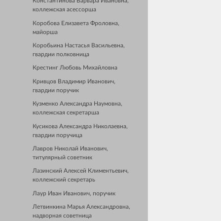
Константинова Варвара Ивановна,
коллежская асессорша
Коробова Елизавета Фроловна,
майорша
Коробьина Настасья Васильевна,
гвардии полковница
Крестинг Любовь Михайловна
Кривцов Владимир Иванович,
гвардии поручик
Кузменко Александра Наумовна,
коллежская секретарша
Кусикова Александра Николаевна,
гвардии поручица
Лавров Николай Иванович,
титулярный советник
Лазинский Алексей Климентьевич,
коллежский секретарь
Лаур Иван Иванович, поручик
Летвинкина Марья Александровна,
надворная советница