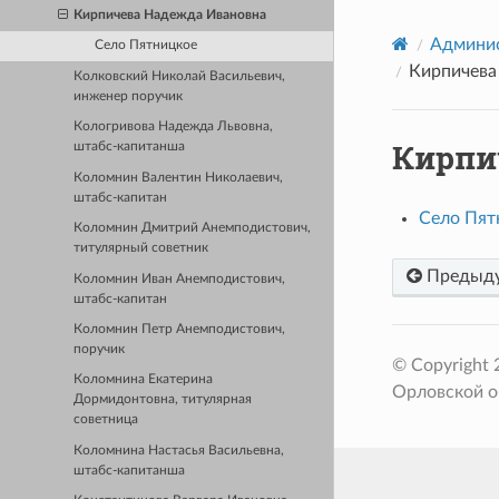
Кирпичева Надежда Ивановна
Админис
Село Пятницкое
Кирпичева
Колковский Николай Васильевич,
инженер поручик
Кологривова Надежда Львовна,
Кирпи
штабс-капитанша
Коломнин Валентин Николаевич,
штабс-капитан
Село Пят
Коломнин Дмитрий Анемподистович,
титулярный советник
Предыд
Коломнин Иван Анемподистович,
штабс-капитан
Коломнин Петр Анемподистович,
поручик
© Copyright
Коломнина Екатерина
Орловской о
Дормидонтовна, титулярная
советница
Коломнина Настасья Васильевна,
штабс-капитанша