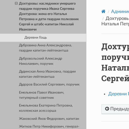
Дохтуровы: наследники умершего
гвардии поручика Ивана Сергеева
Админис
Дохтурова: жена его Наталья
Дохтуровы
Петровна и дети гвардии полковник
Наталья Пет
Сергей и штабс-капитан Николай
Ивановичи
Деревни Гощь
Дохту
Дубровина Анна Александровна,
гвардии капитан-лейтенантша
поручи
Дубровольский Александр
Николаевич, поручик
Натал
Дудинская Анна Ивановна, гвардии
Серге
капитан-лейтенантша
Дудоров Василий Сергеевич, поручик
Емельянов Павел Иванович,
Деревни 
титулярный советник
Емельянова Екатерина Петровна,
Предыд
коллежская асессорша
Жаковский Яков Федорович, капитан
Житков Петр Никифорович, генерал-