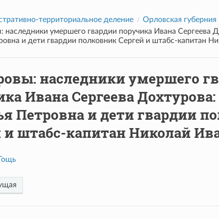
тративно-территориальное деление
Орловская губерния
: наследники умершего гвардии поручика Ивана Сергеева Д
ровна и дети гвардии полковник Сергей и штабс-капитан Н
ровы: наследники умершего г
ка Ивана Сергеева Дохтурова:
ья Петровна и дети гвардии п
й и штабс-капитан Николай Ив
Гощь
ущая