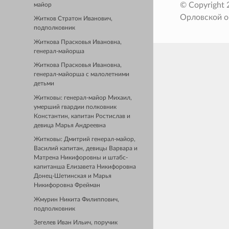
© Copyright
майор
Орловской о
Житков Стратон Иванович,
подполковник
Житкова Прасковья Ивановна,
генерал-майорша
Житкова Прасковья Ивановна,
генерал-майорша с малолетними
детьми
Житковы: генерал-майор Михаил,
умерший гвардии полковник
Константин, капитан Ростислав и
девица Марья Андреевна
Житковы: Дмитрий генерал-майор,
Василий капитан, девицы Варвара и
Матрена Никифоровны и штабс-
капитанша Елизавета Никифоровна
Донец-Шетинская и Марья
Никифоровна Фрейман
Жмурин Никита Филиппович,
подполковник
Зегелев Иван Ильич, поручик