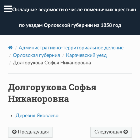
Окладные ведомости о числе помещичьих крестьян
по уездам Орловской губернии на 1858 год
Административно-территориальное деление
Орловская губерния
Карачевский уезд
Долгорукова Софья Никаноровна
Долгорукова Софья
Никаноровна
Деревня Яковлево
Предыдущая
Следующая